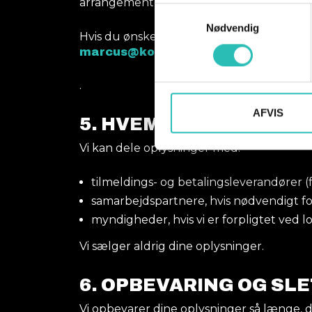
arrangementet.
Samtykkevalg
Nødvendig
Hvis du ønsker indsigelse mod brug af bil
.
marcus@koegefestuge.dk
.
AFVIS
5. HVEM DELER VI OPL
Vi kan dele oplysninger med:
tilmeldings- og betalingsleverandører (f
samarbejdspartnere, hvis nødvendigt for a
myndigheder, hvis vi er forpligtet ved l
Vi sælger aldrig dine oplysninger.
6.
OPBEVARING OG SL
Vi opbevarer dine oplysninger så længe, d