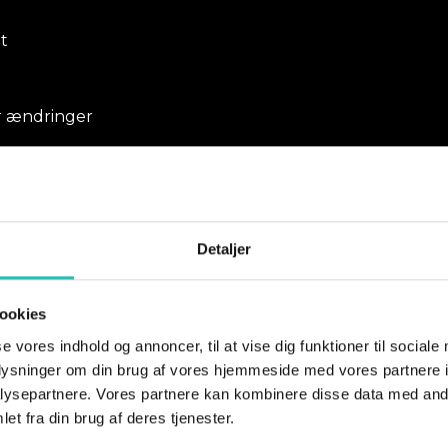
t
er ændringer
ementet
et under arrangementet som personoplysninger.
Detaljer
ookies
se vores indhold og annoncer, til at vise dig funktioner til sociale
øge Festuge
oplysninger om din brug af vores hjemmeside med vores partnere i
ysepartnere. Vores partnere kan kombinere disse data med andr
et fra din brug af deres tjenester.
im interesse i at dokumentere og markedsføre