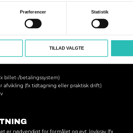
Præferencer
Statistik
leder/video, kan du kontakte os på
TILLAD VALGTE
YSNINGER MED?
x billet-/betalingssystem)
fvikling (fx tidtagning eller praktisk drift)
ov
ETNING
et er nødvendigt for formålet og evt. lovkrav (fx