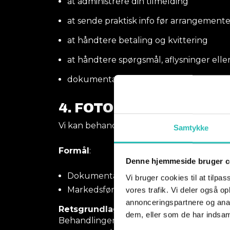
at administrere din tilmelding
at sende praktisk info før arrangemente
at håndtere betaling og kvittering
at håndtere spørgsmål, aflysninger ell
dokumentation og afvikling af arrang
4.
FOTO OG VIDEO
Vi kan behandle billeder og video optag
Samtykke
Formål
:
Denne hjemmeside bruger c
Dokumentation af eventet
Vi bruger cookies til at tilpas
Markedsføring af Simplestafetten og K
vores trafik. Vi deler også 
annonceringspartnere og anal
Retsgrundlag
:
dem, eller som de har indsaml
Behandlingen sker typisk ud fra en legit